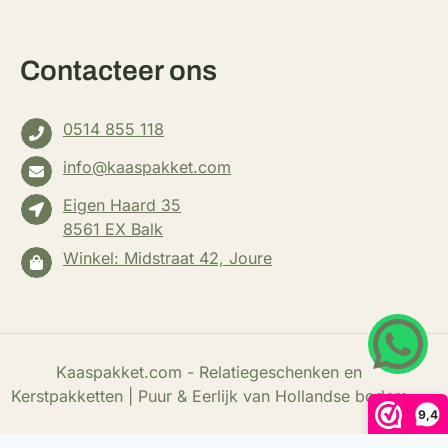
Contacteer ons
0514 855 118
info@kaaspakket.com
Eigen Haard 35
8561 EX Balk
Winkel: Midstraat 42, Joure
Wha
Kaaspakket.com - Relatiegeschenken en
Kerstpakketten | Puur & Eerlijk van Hollandse bodem
9,4