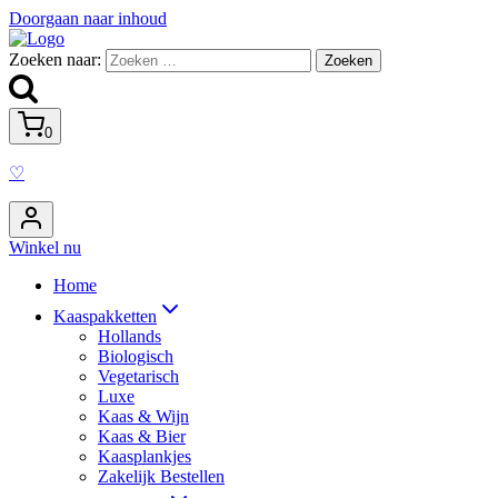
Doorgaan naar inhoud
Zoeken naar:
0
♡
Winkel nu
Home
Kaaspakketten
Hollands
Biologisch
Vegetarisch
Luxe
Kaas & Wijn
Kaas & Bier
Kaasplankjes
Zakelijk Bestellen