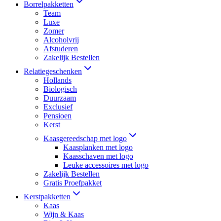
Borrelpakketten
Team
Luxe
Zomer
Alcoholvrij
Afstuderen
Zakelijk Bestellen
Relatiegeschenken
Hollands
Biologisch
Duurzaam
Exclusief
Pensioen
Kerst
Kaasgereedschap met logo
Kaasplanken met logo
Kaasschaven met logo
Leuke accessoires met logo
Zakelijk Bestellen
Gratis Proefpakket
Kerstpakketten
Kaas
Wijn & Kaas