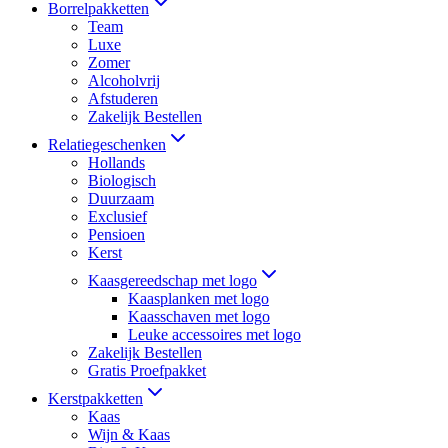
Borrelpakketten
Team
Luxe
Zomer
Alcoholvrij
Afstuderen
Zakelijk Bestellen
Relatiegeschenken
Hollands
Biologisch
Duurzaam
Exclusief
Pensioen
Kerst
Kaasgereedschap met logo
Kaasplanken met logo
Kaasschaven met logo
Leuke accessoires met logo
Zakelijk Bestellen
Gratis Proefpakket
Kerstpakketten
Kaas
Wijn & Kaas