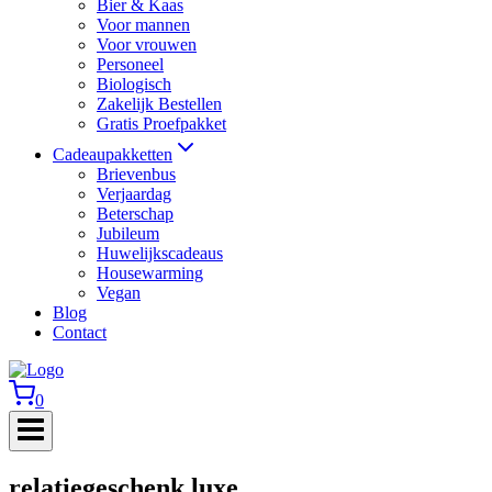
Bier & Kaas
Voor mannen
Voor vrouwen
Personeel
Biologisch
Zakelijk Bestellen
Gratis Proefpakket
Cadeaupakketten
Brievenbus
Verjaardag
Beterschap
Jubileum
Huwelijkscadeaus
Housewarming
Vegan
Blog
Contact
0
relatiegeschenk luxe