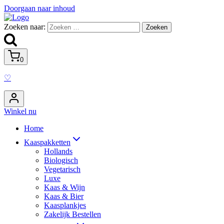
Doorgaan naar inhoud
Zoeken naar:
0
♡
Winkel nu
Home
Kaaspakketten
Hollands
Biologisch
Vegetarisch
Luxe
Kaas & Wijn
Kaas & Bier
Kaasplankjes
Zakelijk Bestellen