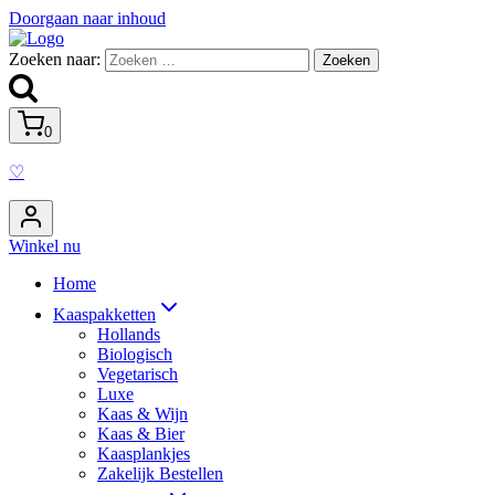
Doorgaan naar inhoud
Zoeken naar:
0
♡
Winkel nu
Home
Kaaspakketten
Hollands
Biologisch
Vegetarisch
Luxe
Kaas & Wijn
Kaas & Bier
Kaasplankjes
Zakelijk Bestellen