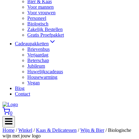
Bier & Kaas
Voor mannen
Voor vrouwen
Personeel
Biologisch
Zakelijk Bestellen
Gratis Proefpakket
Cadeaupakketten
Brievenbus
Verjaardag
Beterschap
Jubileum
Huwelijkscadeaus
Housewarming
Vegan
Blog
Contact
0
Home
/
Winkel
/
Kaas & Delicatessen
/
Wijn & Bier
/
Biologische
wijn met jouw logo