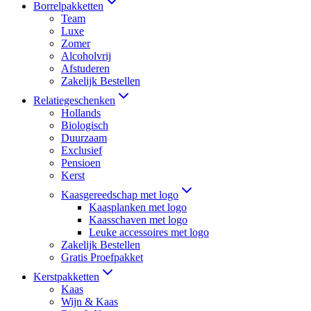
Borrelpakketten
Team
Luxe
Zomer
Alcoholvrij
Afstuderen
Zakelijk Bestellen
Relatiegeschenken
Hollands
Biologisch
Duurzaam
Exclusief
Pensioen
Kerst
Kaasgereedschap met logo
Kaasplanken met logo
Kaasschaven met logo
Leuke accessoires met logo
Zakelijk Bestellen
Gratis Proefpakket
Kerstpakketten
Kaas
Wijn & Kaas