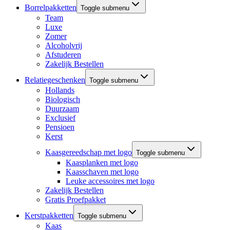
Borrelpakketten
Toggle submenu
Team
Luxe
Zomer
Alcoholvrij
Afstuderen
Zakelijk Bestellen
Relatiegeschenken
Toggle submenu
Hollands
Biologisch
Duurzaam
Exclusief
Pensioen
Kerst
Kaasgereedschap met logo
Toggle submenu
Kaasplanken met logo
Kaasschaven met logo
Leuke accessoires met logo
Zakelijk Bestellen
Gratis Proefpakket
Kerstpakketten
Toggle submenu
Kaas