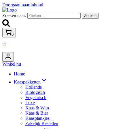
Doorgaan naar inhoud
Zoeken naar:
0
♡
Winkel nu
Home
Kaaspakketten
Hollands
Biologisch
Vegetarisch
Luxe
Kaas & Wijn
Kaas & Bier
Kaasplankjes
Zakelijk Bestellen