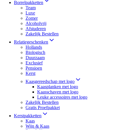
Borrelpakketten
Team
Luxe
Zomer
Alcoholvrij
Afstuderen
Zakelijk Bestellen
Relatiegeschenken
Hollands
Biologisch
Duurzaam
Exclusief
Pensioen
Kerst
Kaasgereedschap met logo
Kaasplanken met logo
Kaasschaven met logo
Leuke accessoires met logo
Zakelijk Bestellen
Gratis Proefpakket
Kerstpakketten
Kaas
Wijn & Kaas