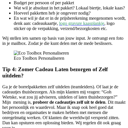
Budget per persoon of per pakket
Wat wil je absoluut in het pakket? Lokaal biertje, lokale kaas?
Hoeveel pakketten heb je ongeveer nodig?
En wat wil je dat er in de prijsberekening meegenomen wordt,
denk aan: cadeaukaartje,
logo gravure kaasplankje
, logo
sticker op de verpakking, verzend/bezorgkosten etc.
Wij stellen iets samen op basis van jouw input. Je ontvangt een foto
in je mailbox. Zodat je die kunt delen met de mede beslissers.
Eco Toolbox Personaliseren
Tip 4: Zomer Cadeau Laten bezorgen of Zelf
uitdelen?
Ga je de borrelpakketten zelf uitdelen (teamleiders). Of laat je de
cadeautjes thuisbezorgen. Als mijn klanten mij vragen: “Goh
Wietske, wat zou jij adviseren, uitdelen of laten thuisbezorgen?”
Mijn mening is,
probeer de cadeautjes zelf uit te delen
. Dit maakt
het persoonlijk en waardevol. Maar ik snap ook heel goed dat
bedrijven en organisaties te maken hebben met mensen die
onregelmatig werken. Of klanten die wereldwijd verspreid zitten.
Dan kan opsturen een oplossing bieden. Wij regelen dit ook graag
voor je.