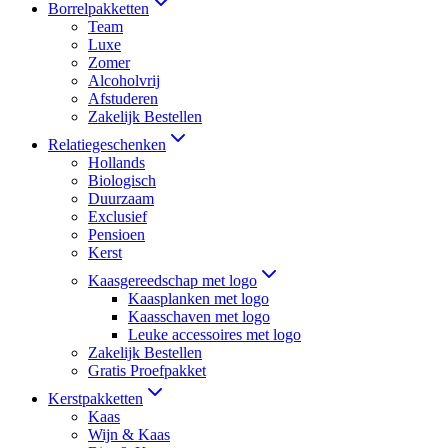
Borrelpakketten
Team
Luxe
Zomer
Alcoholvrij
Afstuderen
Zakelijk Bestellen
Relatiegeschenken
Hollands
Biologisch
Duurzaam
Exclusief
Pensioen
Kerst
Kaasgereedschap met logo
Kaasplanken met logo
Kaasschaven met logo
Leuke accessoires met logo
Zakelijk Bestellen
Gratis Proefpakket
Kerstpakketten
Kaas
Wijn & Kaas