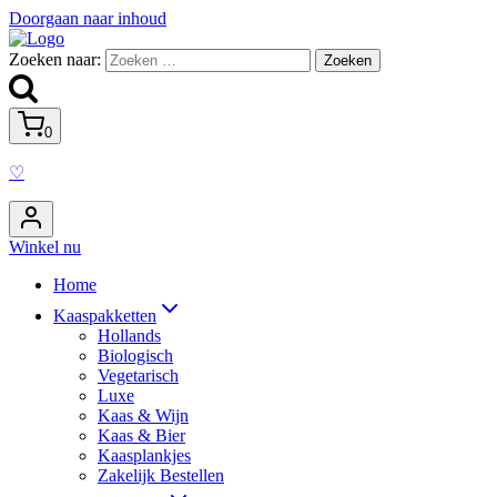
Doorgaan naar inhoud
Zoeken naar:
0
♡
Winkel nu
Home
Kaaspakketten
Hollands
Biologisch
Vegetarisch
Luxe
Kaas & Wijn
Kaas & Bier
Kaasplankjes
Zakelijk Bestellen