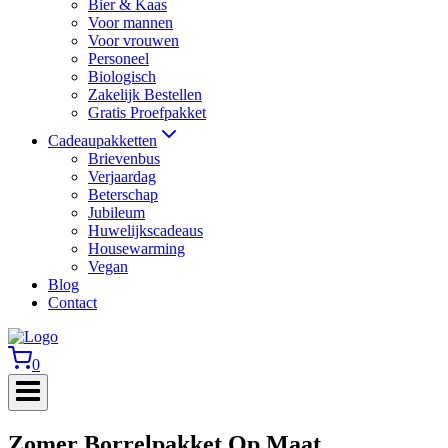
Bier & Kaas
Voor mannen
Voor vrouwen
Personeel
Biologisch
Zakelijk Bestellen
Gratis Proefpakket
Cadeaupakketten
Brievenbus
Verjaardag
Beterschap
Jubileum
Huwelijkscadeaus
Housewarming
Vegan
Blog
Contact
0
Zomer Borrelpakket Op Maat