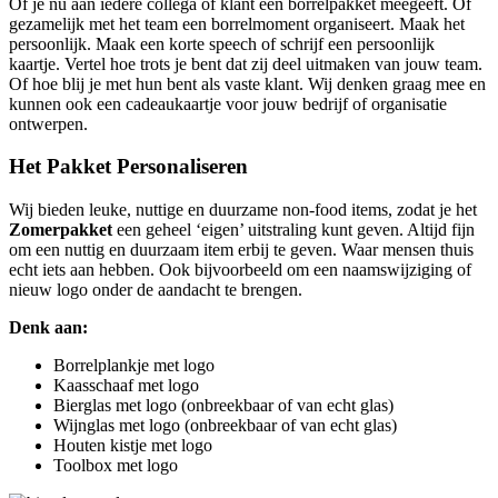
Of je nu aan iedere collega of klant een borrelpakket meegeeft. Of
gezamelijk met het team een borrelmoment organiseert. Maak het
persoonlijk. Maak een korte speech of schrijf een persoonlijk
kaartje. Vertel hoe trots je bent dat zij deel uitmaken van jouw team.
Of hoe blij je met hun bent als vaste klant. Wij denken graag mee en
kunnen ook een cadeaukaartje voor jouw bedrijf of organisatie
ontwerpen.
Het Pakket Personaliseren
Wij bieden leuke, nuttige en duurzame non-food items, zodat je het
Zomerpakket
een geheel ‘eigen’ uitstraling kunt geven. Altijd fijn
om een nuttig en duurzaam item erbij te geven. Waar mensen thuis
echt iets aan hebben. Ook bijvoorbeeld om een naamswijziging of
nieuw logo onder de aandacht te brengen.
D
enk aan:
Borrelplankje met logo
Kaasschaaf met logo
Bierglas met logo (onbreekbaar of van echt glas)
Wijnglas met logo (onbreekbaar of van echt glas)
Houten kistje met logo
Toolbox met logo