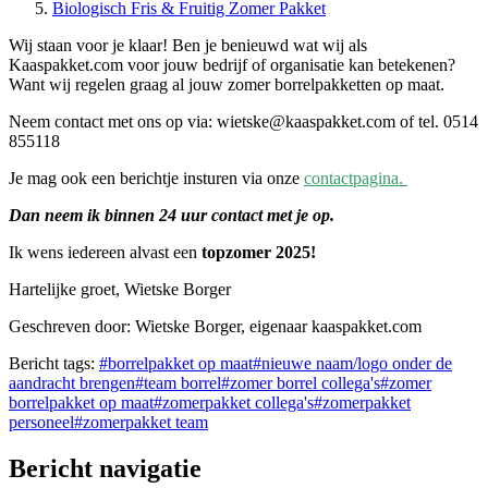
Biologisch Fris & Fruitig Zomer Pakket
Wij staan voor je klaar! Ben je benieuwd wat wij als
Kaaspakket.com voor jouw bedrijf of organisatie kan betekenen?
Want wij regelen graag al jouw zomer borrelpakketten op maat.
Neem contact met ons op via: wietske@kaaspakket.com of tel. 0514
855118
Je mag ook een berichtje insturen via onze
contactpagina.
Dan neem ik binnen 24 uur contact met je op.
Ik wens iedereen alvast een
topzomer 2025!
Hartelijke groet, Wietske Borger
Geschreven door: Wietske Borger, eigenaar kaaspakket.com
Bericht tags:
#
borrelpakket op maat
#
nieuwe naam/logo onder de
aandracht brengen
#
team borrel
#
zomer borrel collega's
#
zomer
borrelpakket op maat
#
zomerpakket collega's
#
zomerpakket
personeel
#
zomerpakket team
Bericht navigatie