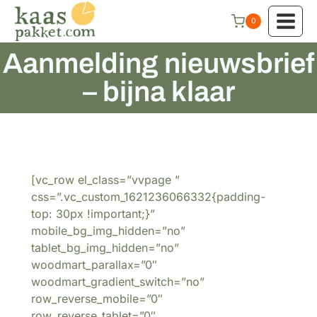
Doorgaan
0
naar
inhoud
Aanmelding nieuwsbrief
– bijna klaar
[vc_row el_class=”vvpage ”
css=”.vc_custom_1621236066332{padding-
top: 30px !important;}”
mobile_bg_img_hidden=”no”
tablet_bg_img_hidden=”no”
woodmart_parallax=”0″
woodmart_gradient_switch=”no”
row_reverse_mobile=”0″
row_reverse_tablet=”0″