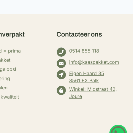
verpakt
Contacteer ons
d = prima
0514 855 118
akket
info@kaaspakket.com
rgeloos!
Eigen Haard 35
ering
8561 EX Balk
alen
Winkel: Midstraat 42,
Joure
kwaliteit