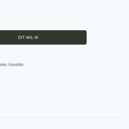
uzen
,
Kaasdips