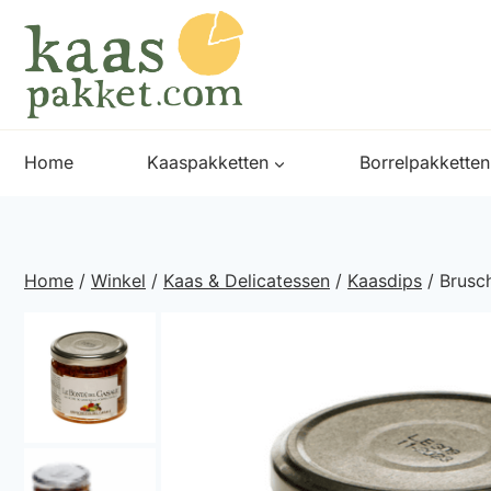
Doorgaan
naar
inhoud
Home
Kaaspakketten
Borrelpakketten
Home
/
Winkel
/
Kaas & Delicatessen
/
Kaasdips
/
Brusc