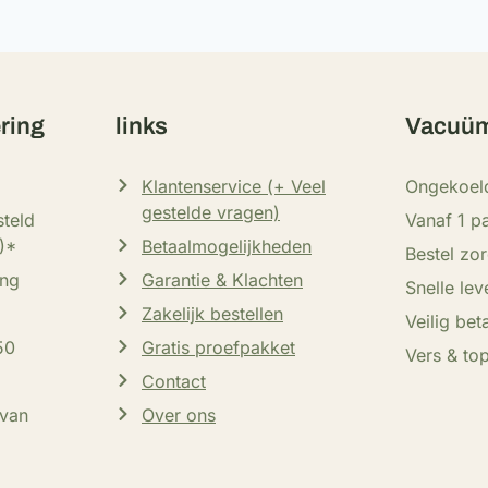
ering
links
Vacuüm
Klantenservice (+ Veel
Ongekoel
gestelde vragen)
teld
Vanaf 1 p
)*
Betaalmogelijkheden
Bestel zo
ing
Garantie & Klachten
Snelle lev
Zakelijk bestellen
Veilig bet
50
Gratis proefpakket
Vers & top
Contact
 van
Over ons