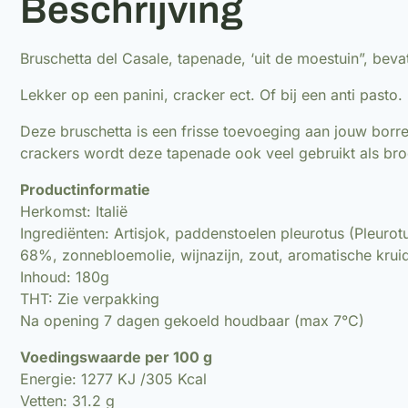
Beschrijving
Bruschetta del Casale, tapenade, ‘uit de moestuin”, bevat
Lekker op een panini, cracker ect. Of bij een anti pasto.
Deze bruschetta is een frisse toevoeging aan jouw borre
crackers wordt deze tapenade ook veel gebruikt als bro
Productinformatie
Herkomst: Italië
Ingrediënten: Artisjok, paddenstoelen pleurotus (Pleur
68%, zonnebloemolie, wijnazijn, zout, aromatische kruide
Inhoud: 180g
THT: Zie verpakking
Na opening 7 dagen gekoeld houdbaar (max 7°C)
Voedingswaarde per 100 g
Energie: 1277 KJ /305 Kcal
Vetten: 31.2 g