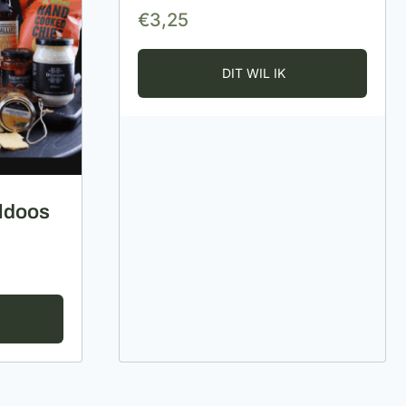
€
3,25
eldoos