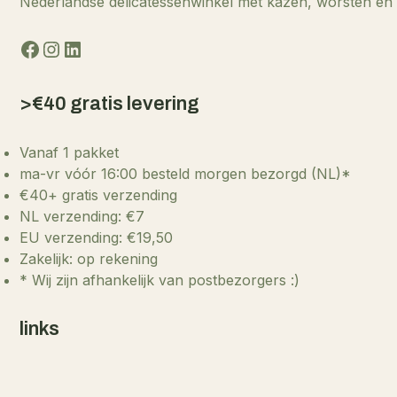
Nederlandse delicatessenwinkel met kazen, worsten en sn
Facebook
Instagram
LinkedIn
>€40 gratis levering
Vanaf 1 pakket
ma-vr vóór 16:00 besteld morgen bezorgd (NL)*
€40+ gratis verzending
NL verzending: €7
EU verzending: €19,50
Zakelijk: op rekening
* Wij zijn afhankelijk van postbezorgers :)
links