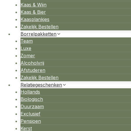
Kaas & Wijn
Kaas & Bier
Kaasplankjes
Zakelijk Bestellen
Borrelpakketten
Team
Luxe
Zomer
Alcoholvrij
Afstuderen
Zakelijk Bestellen
Relatiegeschenken
Hollands
Biologisch
Duurzaam
Exclusief
Pensioen
Kerst