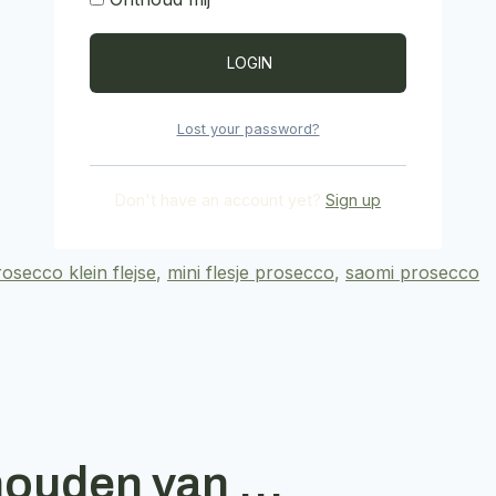
Lost your password?
Don't have an account yet?
Sign up
rosecco klein flejse
,
mini flesje prosecco
,
saomi prosecco
houden van …