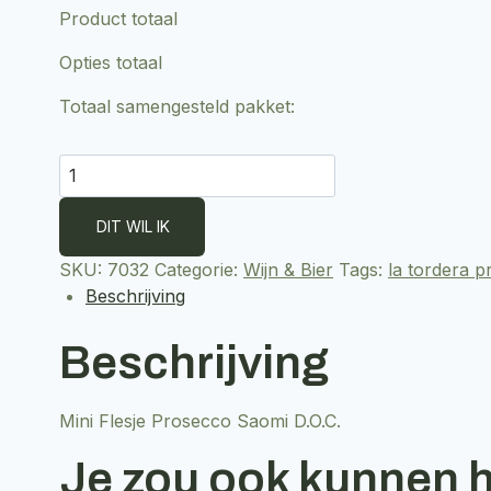
Product totaal
Opties totaal
Totaal samengesteld pakket:
Mini
Flesje
Prosecco
Saomi
SKU:
7032
Categorie:
Wijn & Bier
Tags:
la tordera p
D.O.C.
Beschrijving
aantal
Beschrijving
Mini Flesje Prosecco Saomi D.O.C.
Je zou ook kunnen 