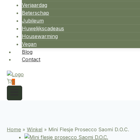
Verjaardag
Beterschap
Jubileum
Huwelijkscadeaus
Housewarming
Vegan
Blog
Contact
0
Home
»
Winkel
»
Mini Flesje Prosecco Saomi D.O.C.