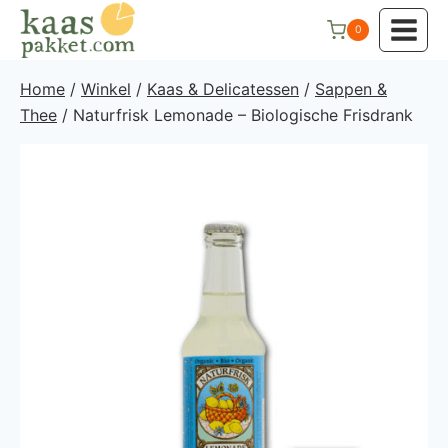
Doorgaan
0
naar
inhoud
Home
/
Winkel
/
Kaas & Delicatessen
/
Sappen &
Thee
/
Naturfrisk Lemonade – Biologische Frisdrank