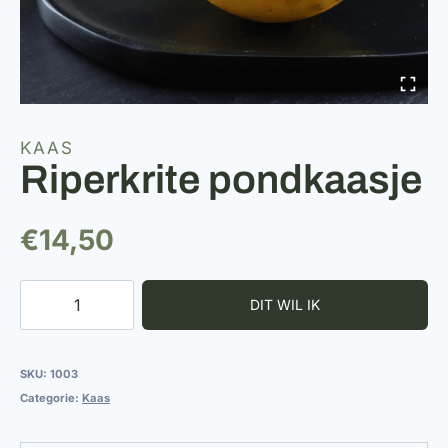
KAAS
Riperkrite pondkaasje
€
14,50
Riperkrite
pondkaasje
aantal
SKU:
1003
Categorie:
Kaas