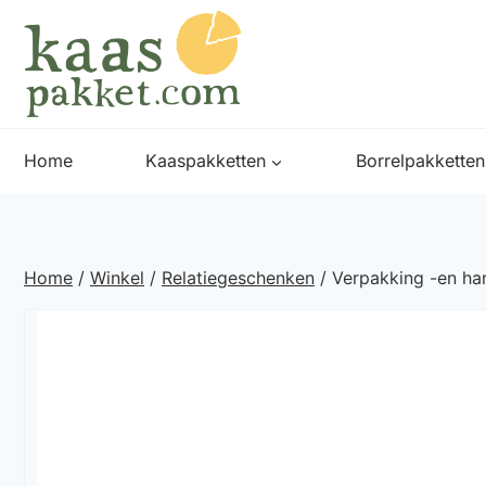
Doorgaan
naar
inhoud
Home
Kaaspakketten
Borrelpakketten
Home
/
Winkel
/
Relatiegeschenken
/
Verpakking -en ha