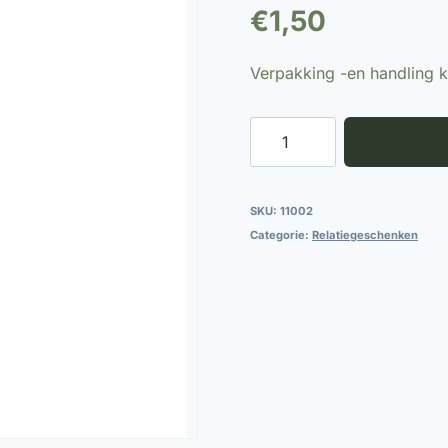
€
1,50
Verpakking -en handling 
Verpakking
-
en
handling
SKU:
11002
kosten
Categorie:
Relatiegeschenken
aantal