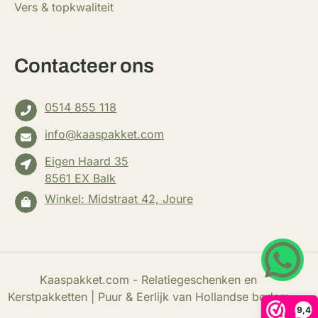
Vers & topkwaliteit
Contacteer ons
0514 855 118
info@kaaspakket.com
Eigen Haard 35
8561 EX Balk
Winkel: Midstraat 42, Joure
Wha
Kaaspakket.com - Relatiegeschenken en
Kerstpakketten | Puur & Eerlijk van Hollandse bodem
9,4