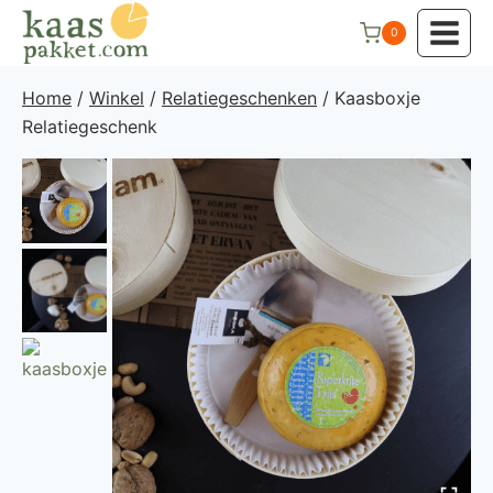
Doorgaan
0
naar
inhoud
Home
/
Winkel
/
Relatiegeschenken
/
Kaasboxje
Relatiegeschenk