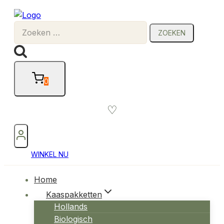
Doorgaan
naar
Zoeken
inhoud
naar:
0
♡
WINKEL NU
Home
Kaaspakketten
Hollands
Biologisch