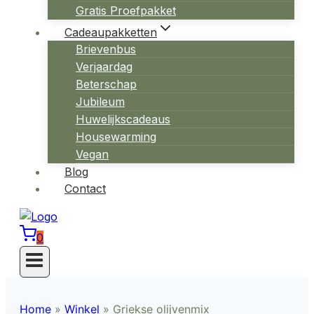
Gratis Proefpakket
Cadeaupakketten
Brievenbus
Verjaardag
Beterschap
Jubileum
Huwelijkscadeaus
Housewarming
Vegan
Blog
Contact
0
Home
»
Winkel
»
Griekse olijvenmix