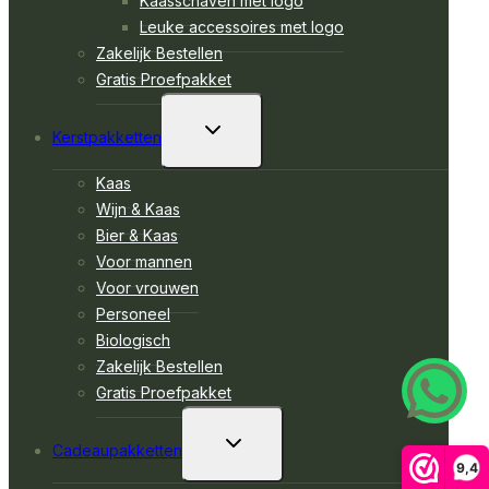
Kaasschaven met logo
Leuke accessoires met logo
Zakelijk Bestellen
Gratis Proefpakket
TOGGLE
Kerstpakketten
SUBMENU
Kaas
Wijn & Kaas
Bier & Kaas
Voor mannen
Voor vrouwen
Personeel
Biologisch
Zakelijk Bestellen
Wha
Gratis Proefpakket
TOGGLE
Cadeaupakketten
SUBMENU
9,4