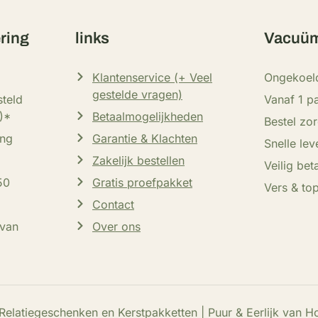
ering
links
Vacuüm
Klantenservice (+ Veel
Ongekoel
gestelde vragen)
teld
Vanaf 1 p
)*
Betaalmogelijkheden
Bestel zo
ing
Garantie & Klachten
Snelle lev
Zakelijk bestellen
Veilig bet
50
Gratis proefpakket
Vers & top
Contact
 van
Over ons
elatiegeschenken en Kerstpakketten | Puur & Eerlijk van 