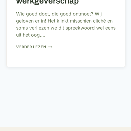
werkgeverschap
Wie goed doet, die goed ontmoet? Wij
geloven er in! Het klinkt misschien cliché en
soms verliezen we dit spreekwoord wel eens
uit het oog,…
WIE
VERDER LEZEN
GOED
DOET
DIE
GOED
ONTMOET?
GOED
WERKGEVERSCHAP