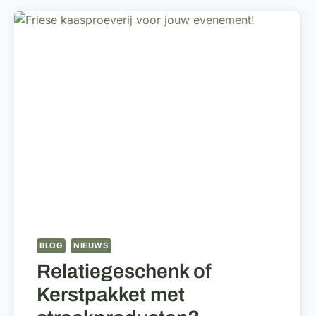
TELEURGESTELD
ZIJN
IN
HET
KERSTPAKKET
BLOG
NIEUWS
Relatiegeschenk of
Kerstpakket met