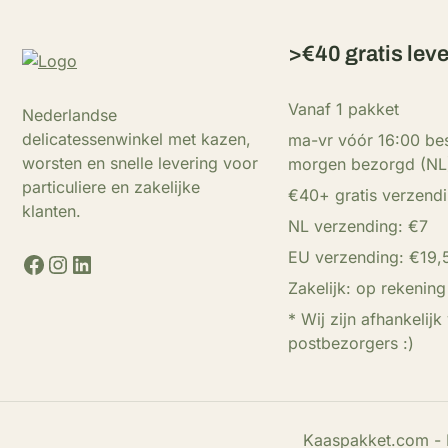
>€40 gratis lev
Vanaf 1 pakket
Nederlandse
delicatessenwinkel met kazen,
ma-vr vóór 16:00 bes
worsten en snelle levering voor
morgen bezorgd (NL
particuliere en zakelijke
€40+ gratis verzend
klanten.
NL verzending: €7
EU verzending: €19,
Facebook
Instagram
LinkedIn
Zakelijk: op rekening
* Wij zijn afhankelijk
postbezorgers :)
Kaaspakket.com - R