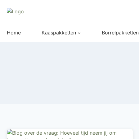
Doorgaan
naar
inhoud
Home
Kaaspakketten
Borrelpakketten