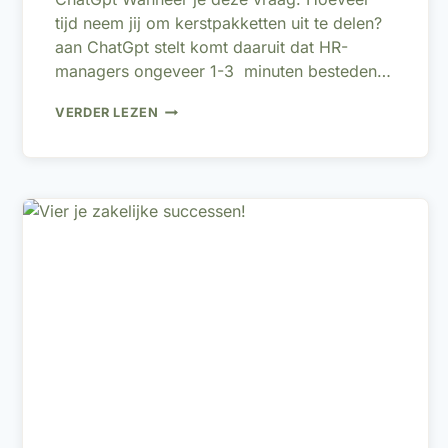
tijd neem jij om kerstpakketten uit te delen?
aan ChatGpt stelt komt daaruit dat HR-
managers ongeveer 1-3 minuten besteden…
HOEVEEL
VERDER LEZEN
TIJD
NEEM
JIJ
OM
KERSTPAKKETTEN
UIT
TE
DELEN?