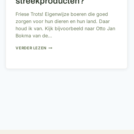
streekproducten?
Friese Trots! Eigenwijze boeren die goed
zorgen voor hun dieren en hun land. Daar
houd ik van. Kijk bijvoorbeeld naar Otto Jan
Bokma van de…
RELATIEGESCHENK
VERDER LEZEN
OF
KERSTPAKKET
MET
STREEKPRODUCTEN?
gatie