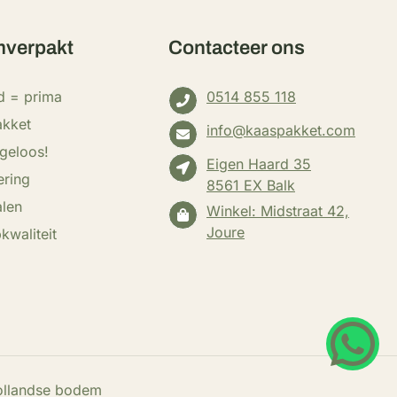
verpakt
Contacteer ons
d = prima
0514 855 118
akket
info@kaaspakket.com
rgeloos!
Eigen Haard 35
ering
8561 EX Balk
alen
Winkel: Midstraat 42,
Joure
kwaliteit
Wha
Hollandse bodem