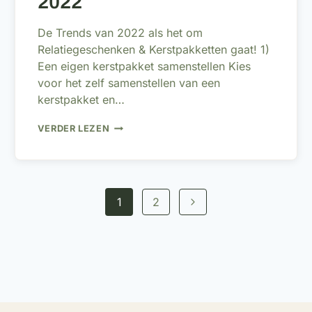
2022
De Trends van 2022 als het om
Relatiegeschenken & Kerstpakketten gaat! 1)
Een eigen kerstpakket samenstellen Kies
voor het zelf samenstellen van een
kerstpakket en…
RELATIEGESCHENKEN
VERDER LEZEN
&
KERSTPAKKETTEN
TRENDS
2022
Paginanavi
Volgende
1
2
pagina